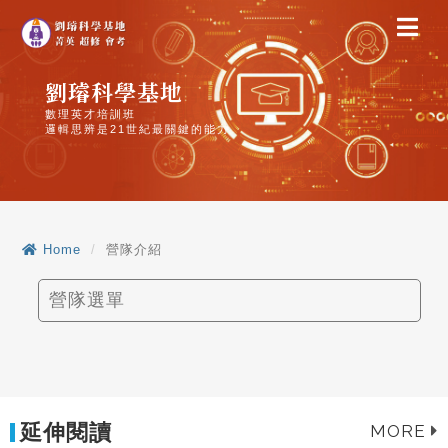
課程介紹
營隊介紹
劉璿科學基地
數理英才培訓班
邏輯思辨是21世紀最關鍵的能力
教育理念
師資陣容
Home
營隊介紹
榮譽金榜
營隊選單
學員分享
Podcast
延伸閱讀
MORE
聯絡我們