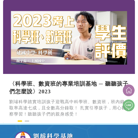
申請試聽
〈科學班、數資班的專業培訓基地 ─ 聽聽孩子
們怎麼說〉2023
劉璿科學踏實培訓孩子迎戰高中科學班、數資班，班內錄
取率高達七成，且全數高分錄取！ 扎實引導孩子，用心觀
察學習！聽聽孩子們的親身感受！