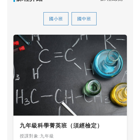
國小班
國中班
九年級科學菁英班（須經檢定）
授課對象:九年級