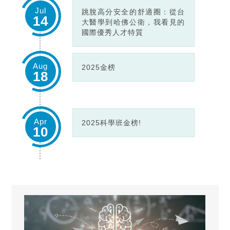
Jul
跳脫高分安全的舒適圈：從台
14
大醫學到哈佛公衛，我看見的
國際優秀人才特質
Aug
2025金榜
18
Apr
2025科學班金榜!
10