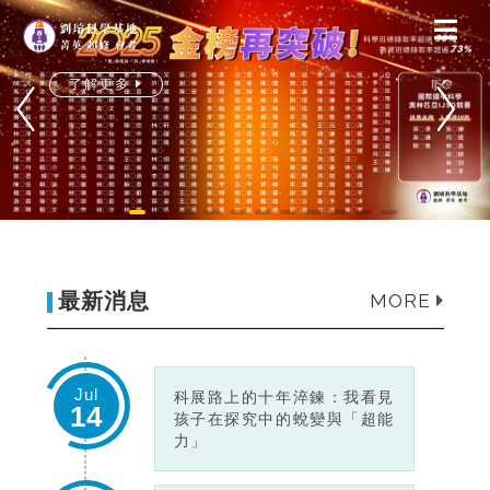
榮譽金榜
了解更多
學員分享
Podcast
聯絡我們
申請試聽
最新消息
MORE
Jul
科展路上的十年淬鍊：我看見
14
孩子在探究中的蛻變與「超能
力」